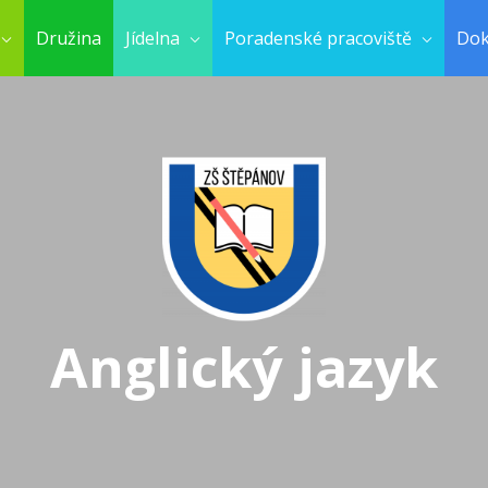
Družina
Jídelna
Poradenské pracoviště
Do
Anglický jazyk