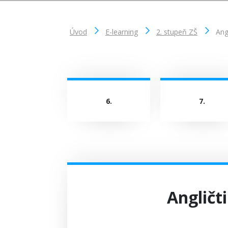
Úvod
E-learning
2. stupeň ZŠ
Ang
6.
7.
Angličti