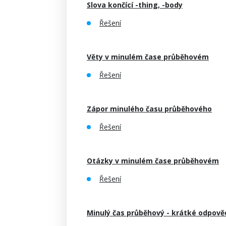
Slova končící -thing, -body
Řešení
Věty v minulém čase průběhovém
Řešení
Zápor minulého času průběhového
Řešení
Otázky v minulém čase průběhovém
Řešení
Minulý čas průběhový - krátké odpově