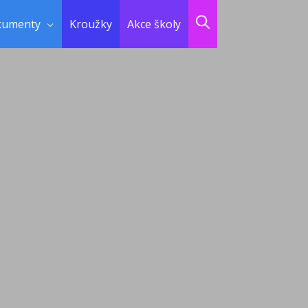
kumenty
Kroužky
Akce školy