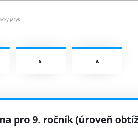
lický jazyk
8.
9.
na pro 9. ročník (úroveň obtí