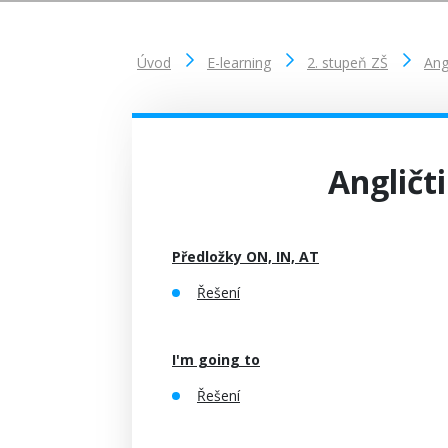
Úvod
E-learning
2. stupeň ZŠ
Ang
Angličti
Předložky ON, IN, AT
Řešení
I'm going to
Řešení