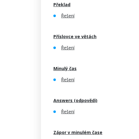
Překlad
Řešení
Příslovce ve větách
Řešení
Minulý čas
Řešení
Answers (odpovědi)
Řešení
Zápor v minulém čase