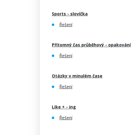
Sports - slovíčka
Řešení
Přítomný čas průběhový - opakování
Řešení
Otázky v minulém čase
Řešení
Like + - ing
Řešení