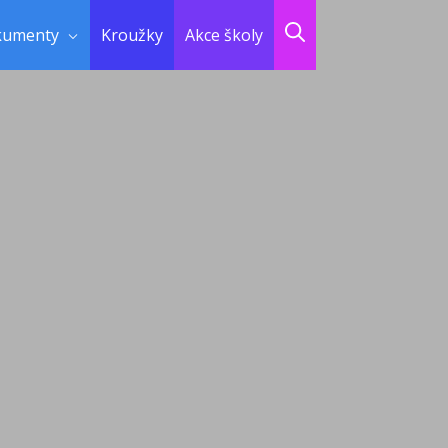
kumenty
Kroužky
Akce školy