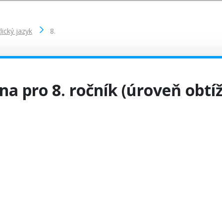
lický jazyk
8.
na pro 8. ročník (úroveň obtí