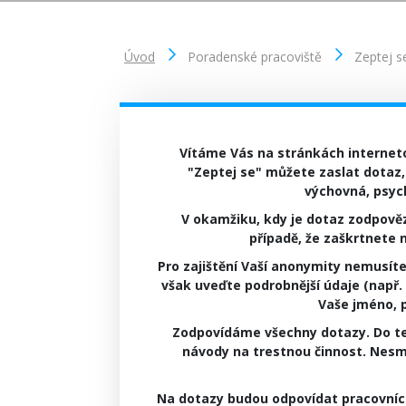
Úvod
Poradenské pracoviště
Zeptej s
Vítáme Vás na stránkách interneto
"
Zeptej se
" můžete zaslat dotaz,
výchovná, psyc
V okamžiku, kdy je dotaz zodpověze
případě, že zaškrtnete
Pro zajištění Vaší anonymity nemusíte
však uveďte podrobnější údaje (např. p
Vaše jméno, 
Zodpovídáme všechny dotazy. Do te
návody na trestnou činnost. Nesm
Na dotazy budou odpovídat pracovníci