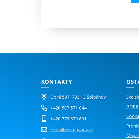
KONTAKTY
OST
Dolní 597, 783 13 Štěpánov
Školsk
GDPR
+420 587 571 044
Cooki
+420 776 679 601
Prohlá
skola@zsstepanov.cz
Mapa 