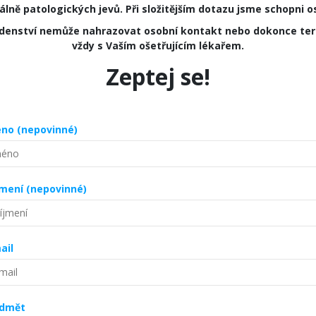
lně patologických jevů. Při složitějším dotazu jsme schopni osl
adenství nemůže nahrazovat osobní kontakt nebo dokonce tera
vždy s Vaším ošetřujícím lékařem.
Zeptej se!
no (nepovinné)
jmení (nepovinné)
ail
edmět