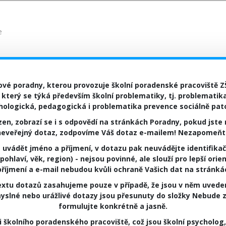
e
vé poradny, kterou provozuje školní poradenské pracoviště Z
 který se týká především školní problematiky, tj. problematika
hologická, pedagogická i problematika prevence sociálně pato
n, zobrazí se i s odpovědí na stránkách Poradny, pokud jste n
 neveřejný dotaz, zodpovíme Váš dotaz e-mailem! Nezapomeňte
 uvádět jméno a příjmení, v dotazu pak neuvádějte identifikač
ohlaví, věk, region) - nejsou povinné, ale slouží pro lepší ori
příjmení a e-mail nebudou kvůli ochraně Vašich dat na stránká
xtu dotazů zasahujeme pouze v případě, že jsou v něm uveden
yslné nebo urážlivé dotazy jsou přesunuty do složky Nebud
formulujte konkrétně a jasně.
 školního poradenského pracoviště, což jsou školní psycholog