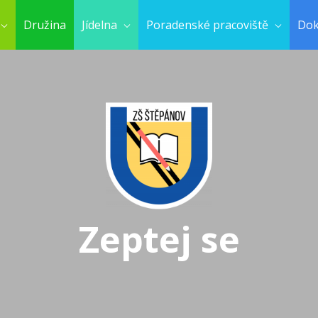
Družina
Jídelna
Poradenské pracoviště
Do
Zeptej se