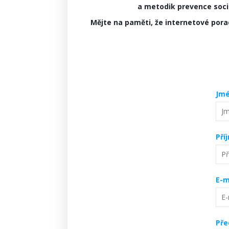
a metodik prevence sociá
Mějte na paměti, že internetové por
Jmé
Pří
E-m
Př