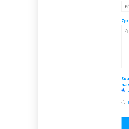
Zpr
Sou
na 