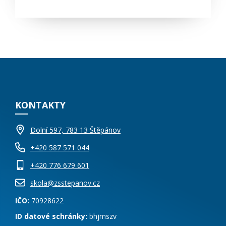
KONTAKTY
Dolní 597, 783 13 Štěpánov
+420 587 571 044
+420 776 679 601
skola@zsstepanov.cz
IČO:
70928622
ID datové schránky:
bhjmszv