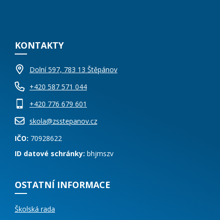
KONTAKTY
Dolní 597, 783 13 Štěpánov
+420 587 571 044
+420 776 679 601
skola@zsstepanov.cz
IČO:
70928622
ID datové schránky:
bhjmszv
OSTATNÍ INFORMACE
Školská rada