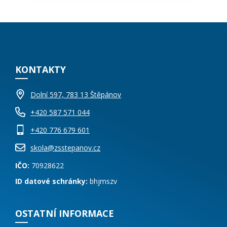
KONTAKTY
Dolní 597, 783 13 Štěpánov
+420 587 571 044
+420 776 679 601
skola@zsstepanov.cz
IČO:
70928622
ID datové schránky:
bhjmszv
OSTATNÍ INFORMACE