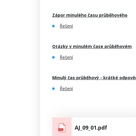
Zápor minulého času průběhového
Řešení
Otázky v minulém čase průběhovém
Řešení
Minulý čas průběhový - krátké odpově
Řešení
AJ_09_01.pdf