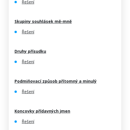
Řešení
Skupiny souhlásek mě-mně
Řešení
Druhy přísudku
Řešení
Podmiňovací způsob přítomný a minulý
Řešení
Koncovky přídavných jmen
Řešení