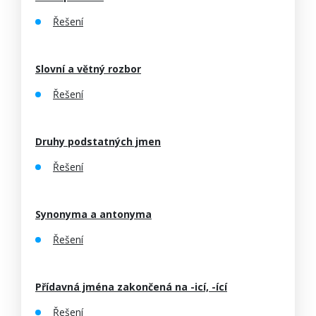
Řešení
Slovní a větný rozbor
Řešení
Druhy podstatných jmen
Řešení
Synonyma a antonyma
Řešení
Přídavná jména zakončená na -icí, -ící
Řešení