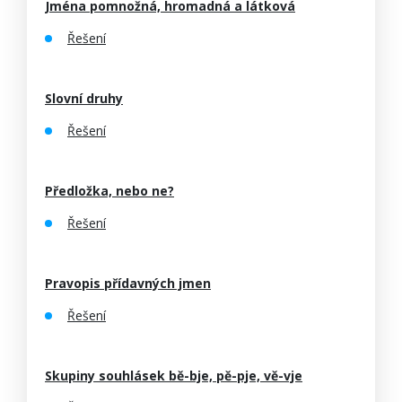
Jména pomnožná, hromadná a látková
Řešení
Slovní druhy
Řešení
Předložka, nebo ne?
Řešení
Pravopis přídavných jmen
Řešení
Skupiny souhlásek bě-bje, pě-pje, vě-vje