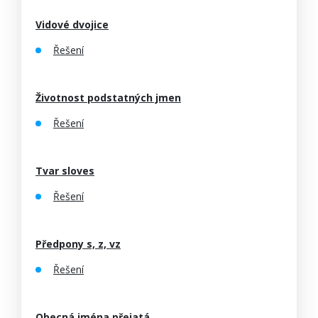
Vidové dvojice
Řešení
Životnost podstatných jmen
Řešení
Tvar sloves
Řešení
Předpony s, z, vz
Řešení
Obecná jména přejatá