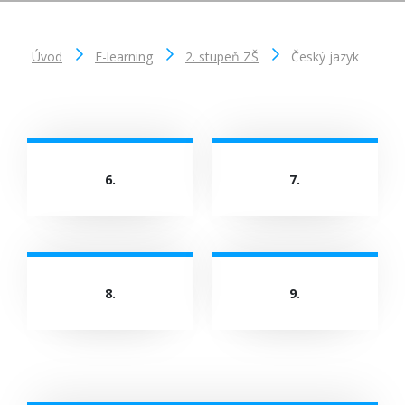
Úvod
E-learning
2. stupeň ZŠ
Český jazyk
6.
7.
8.
9.