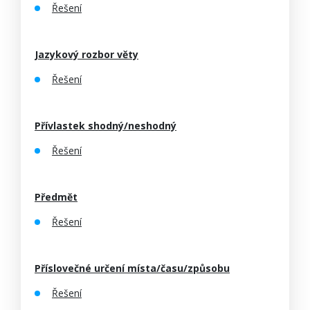
Řešení
Jazykový rozbor věty
Řešení
Přívlastek shodný/neshodný
Řešení
Předmět
Řešení
Příslovečné určení místa/času/způsobu
Řešení