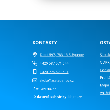
KONTAKTY
OST
Dolní 597, 783 13 Štěpánov
Školsk
GDPR
+420 587 571 044
Cooki
+420 776 679 601
Prohlá
skola@zsstepanov.cz
Mapa 
IČO:
70928622
Vnitř
ID datové schránky:
bhjmszv