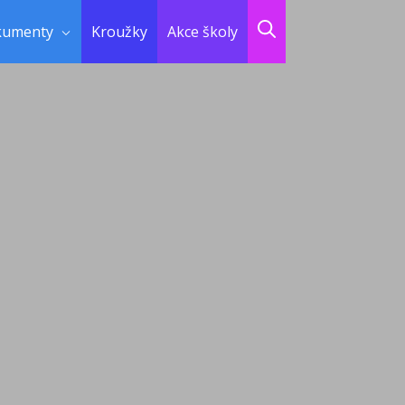
kumenty
Kroužky
Akce školy