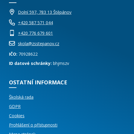
Dolní 597, 783 13 Štěpánov
+420 587 571 044
+420 776 679 601
skola@zsstepanov.cz
IČO:
70928622
ID datové schránky:
bhjmszv
OSTATNÍ INFORMACE
Školská rada
GDPR
Cookies
Prohlášení o přístupnosti