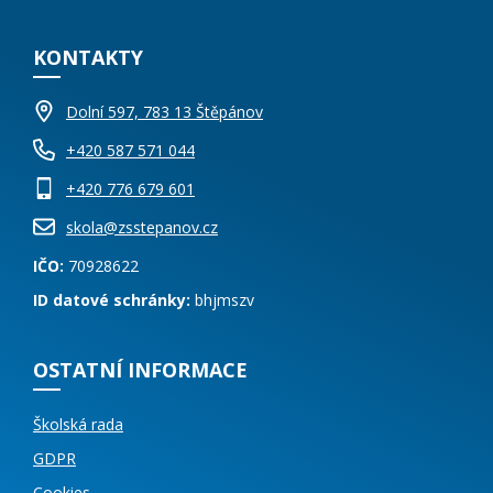
KONTAKTY
Dolní 597, 783 13 Štěpánov
+420 587 571 044
+420 776 679 601
skola@zsstepanov.cz
IČO:
70928622
ID datové schránky:
bhjmszv
OSTATNÍ INFORMACE
Školská rada
GDPR
Cookies