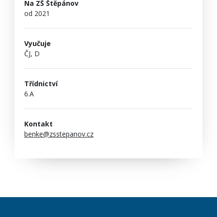
Na ZŠ Štěpánov
od 2021
Vyučuje
ČJ, D
Třídnictví
6.A
Kontakt
benke@zsstepanov.cz