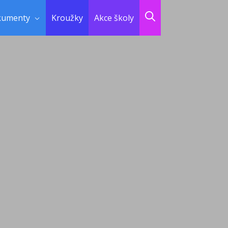
kumenty
Kroužky
Akce školy