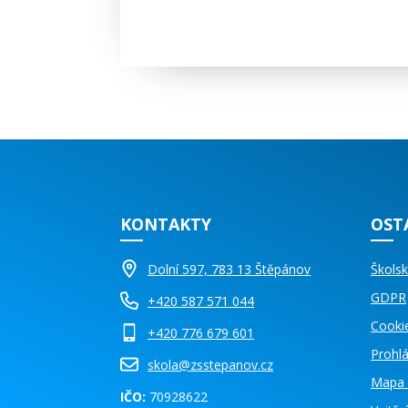
KONTAKTY
OST
Dolní 597, 783 13 Štěpánov
Školsk
GDPR
+420 587 571 044
Cooki
+420 776 679 601
Prohlá
skola@zsstepanov.cz
Mapa 
IČO:
70928622