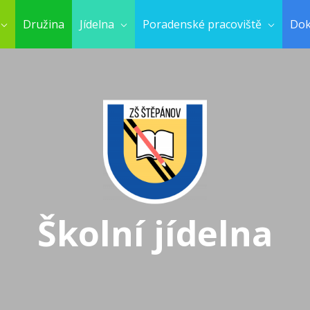
Družina
Jídelna
Poradenské pracoviště
Do
Školní jídelna