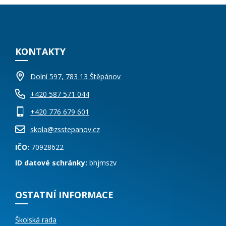
KONTAKTY
Dolní 597, 783 13 Štěpánov
+420 587 571 044
+420 776 679 601
skola@zsstepanov.cz
IČO:
70928622
ID datové schránky:
bhjmszv
OSTATNÍ INFORMACE
Školská rada