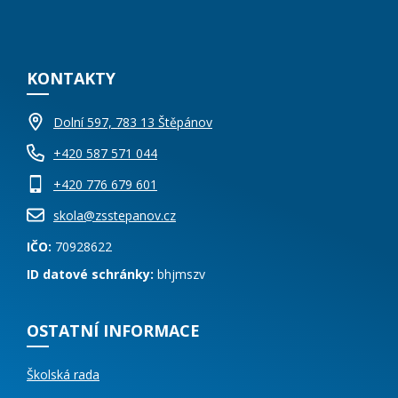
KONTAKTY
Dolní 597, 783 13 Štěpánov
+420 587 571 044
+420 776 679 601
skola@zsstepanov.cz
IČO:
70928622
ID datové schránky:
bhjmszv
OSTATNÍ INFORMACE
Školská rada