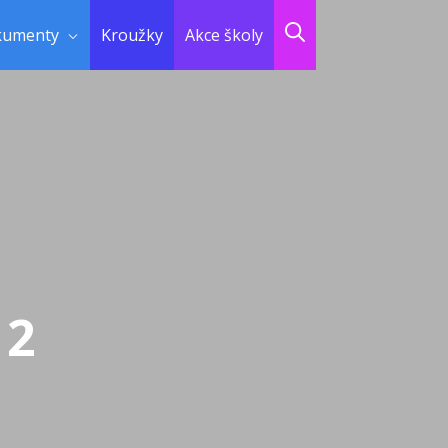
kumenty
Kroužky
Akce školy
12