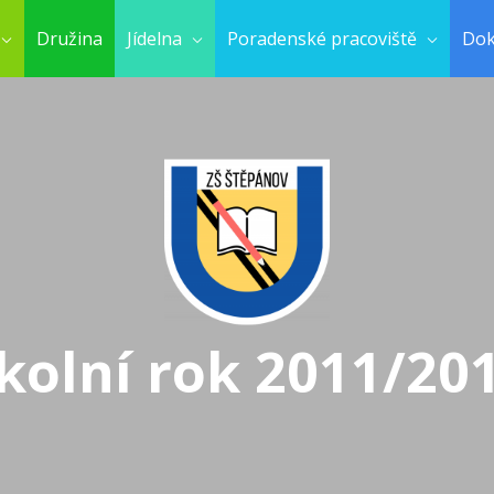
Družina
Jídelna
Poradenské pracoviště
Do
kolní rok 2011/20