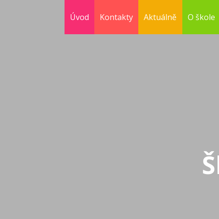
Úvod
Kontakty
Aktuálně
O škole
Š