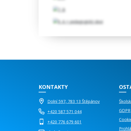
KONTAKTY
OST
Dolní 597, 783 13 Štěpánov
Školsk
GDPR
+420 587 571 044
Cooki
+420 776 679 601
Prohlá