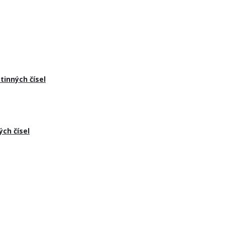
inných čísel
ch čísel