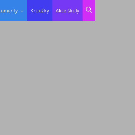
kumenty
Kroužky
Akce školy