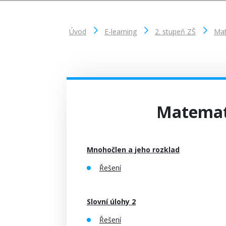
Úvod
E-learning
2. stupeň ZŠ
Mat
Matemati
Mnohočlen a jeho rozklad
Řešení
Slovní úlohy 2
Řešení