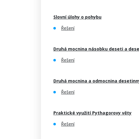
Slovní úlohy o pohybu
Řešení
Druhá mocnina násobku deseti a deset
Řešení
Druhá mocnina a odmocnina desetinný
Řešení
Praktické využití Pythagorovy věty
Řešení