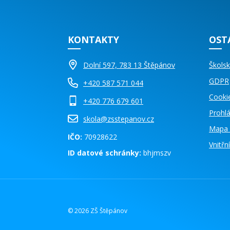
KONTAKTY
OST
Dolní 597, 783 13 Štěpánov
Školsk
GDPR
+420 587 571 044
Cooki
+420 776 679 601
Prohlá
skola@zsstepanov.cz
Mapa 
IČO:
70928622
Vnitř
ID datové schránky:
bhjmszv
© 2026 ZŠ Štěpánov