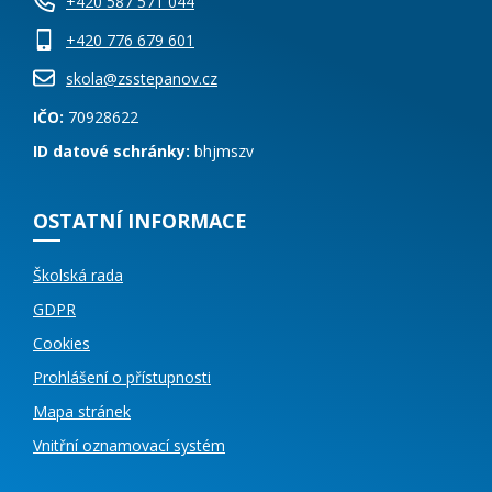
+420 587 571 044
+420 776 679 601
skola@zsstepanov.cz
IČO:
70928622
ID datové schránky:
bhjmszv
OSTATNÍ INFORMACE
Školská rada
GDPR
Cookies
Prohlášení o přístupnosti
Mapa stránek
Vnitřní oznamovací systém