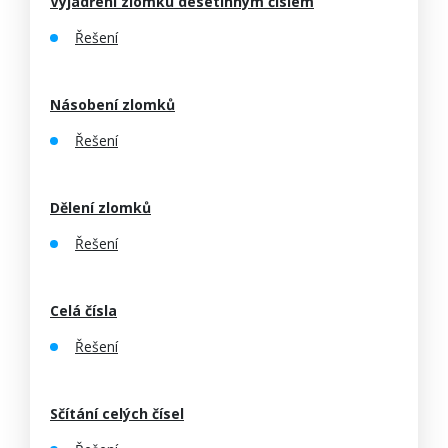
Vyjádření zlomku desetinným číslem
Řešení
Násobení zlomků
Řešení
Dělení zlomků
Řešení
Celá čísla
Řešení
Sčítání celých čísel