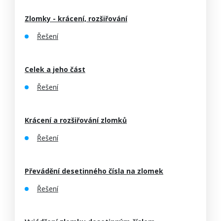
Zlomky - krácení, rozšiřování
Řešení
Celek a jeho část
Řešení
Krácení a rozšiřování zlomků
Řešení
Převádění desetinného čísla na zlomek
Řešení