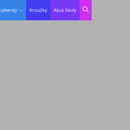
kumenty
Kroužky
Akce školy