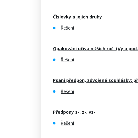
Číslovky a jejich druhy
Řešení
Opakování učiva nižších roč. (i/y u pod
Řešení
Psaní předpon, zdvojené souhlásky; p
Řešení
Předpony s-, z-, vz-
Řešení