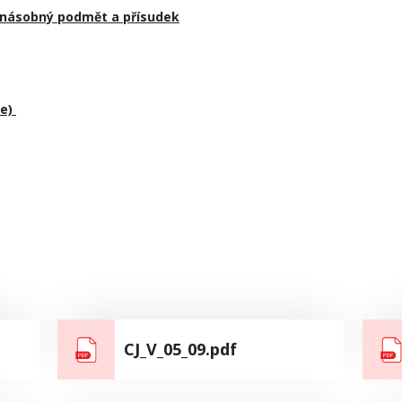
anásobný podmět a přísudek
ie)
CJ_V_05_09.pdf