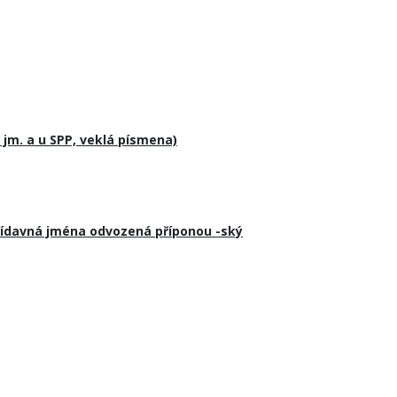
. jm. a u SPP, veklá písmena)
řídavná jména odvozená příponou -ský