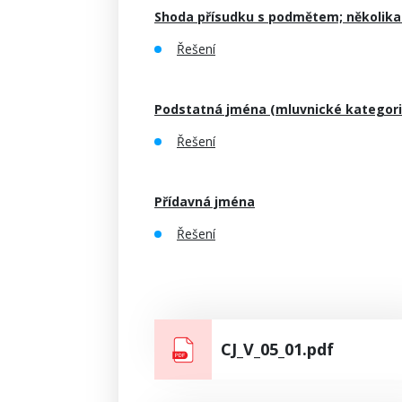
Shoda přísudku s podmětem; několik
Řešení
Podstatná jména (mluvnické kategor
Řešení
Přídavná jména
Řešení
CJ_V_05_01.pdf