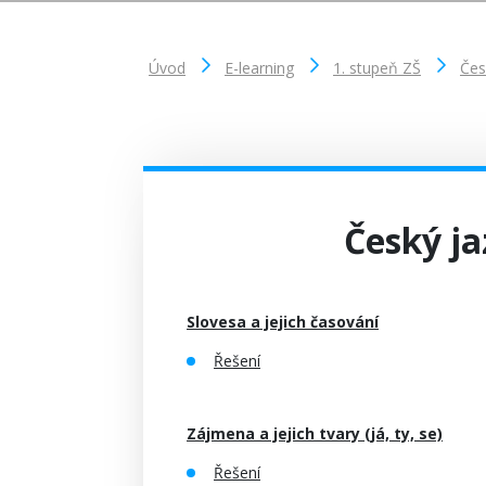
Úvod
E-learning
1. stupeň ZŠ
Čes
Český ja
Slovesa a jejich časování
Řešení
Zájmena a jejich tvary (já, ty, se)
Řešení