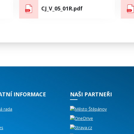
CJ_V_05_01R.pdf
ATNÍ INFORMACE
NAŠI PARTNEŘI
á rada
es