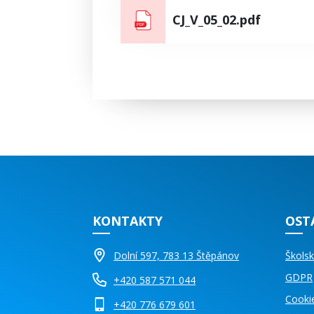
CJ_V_05_02.pdf
KONTAKTY
OST
Dolní 597, 783 13 Štěpánov
Školsk
GDPR
+420 587 571 044
Cooki
+420 776 679 601