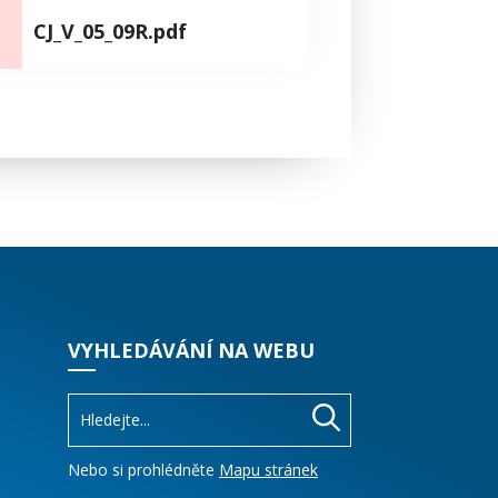
CJ_V_05_09R.pdf
VYHLEDÁVÁNÍ NA WEBU
Nebo si prohlédněte
Mapu stránek