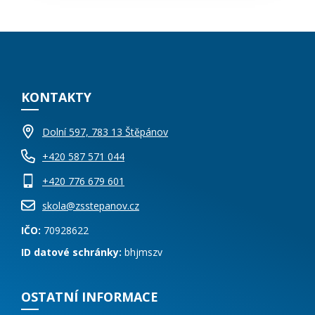
KONTAKTY
Dolní 597, 783 13 Štěpánov
+420 587 571 044
+420 776 679 601
skola@zsstepanov.cz
IČO:
70928622
ID datové schránky:
bhjmszv
OSTATNÍ INFORMACE