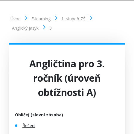
Úvod
E-learning
1. stupeň ZŠ
Anglický jazyk
3.
Angličtina pro 3.
ročník (úroveň
obtížnosti A)
Obličej (slovní zásoba)
Řešení