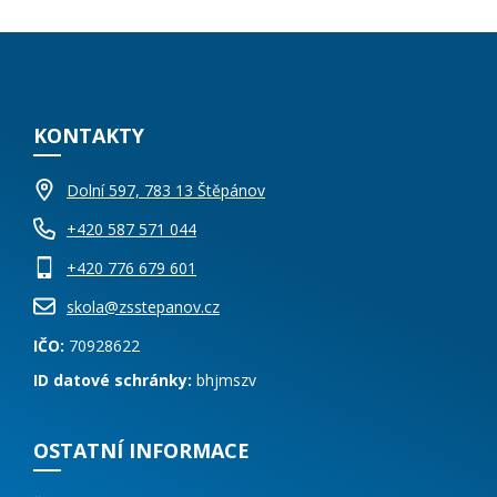
KONTAKTY
Dolní 597, 783 13 Štěpánov
+420 587 571 044
+420 776 679 601
skola@zsstepanov.cz
IČO:
70928622
ID datové schránky:
bhjmszv
OSTATNÍ INFORMACE