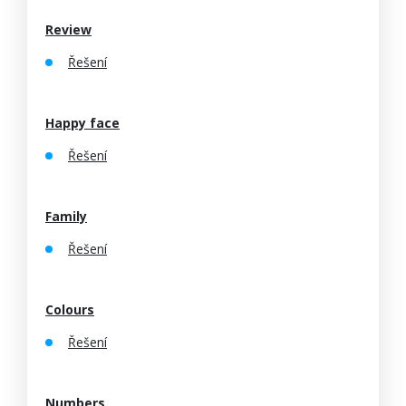
Review
Řešení
Happy face
Řešení
Family
Řešení
Colours
Řešení
Numbers