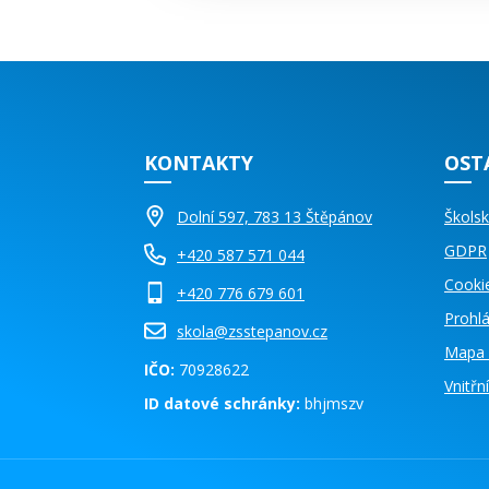
KONTAKTY
OST
Dolní 597, 783 13 Štěpánov
Školsk
GDPR
+420 587 571 044
Cooki
+420 776 679 601
Prohlá
skola@zsstepanov.cz
Mapa 
IČO:
70928622
Vnitř
ID datové schránky:
bhjmszv