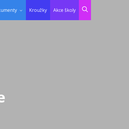
kumenty
Kroužky
Akce školy
e