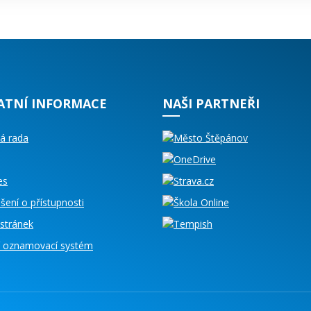
ATNÍ INFORMACE
NAŠI PARTNEŘI
á rada
es
šení o přístupnosti
stránek
ní oznamovací systém