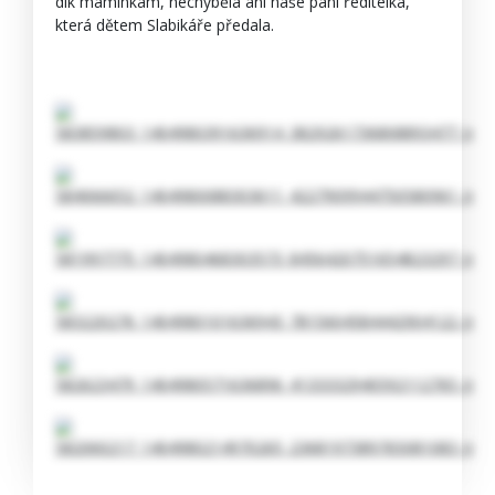
dík maminkám, nechyběla ani naše paní ředitelka,
která dětem Slabikáře předala.