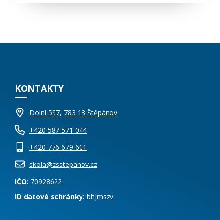
KONTAKTY
Dolní 597, 783 13 Štěpánov
+420 587 571 044
+420 776 679 601
skola@zsstepanov.cz
IČO:
70928622
ID datové schránky:
bhjmszv